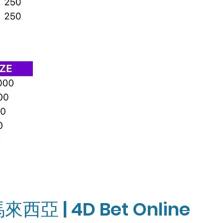
 | 4D Bet Online