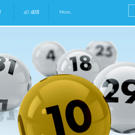
理
4D 成绩
More...