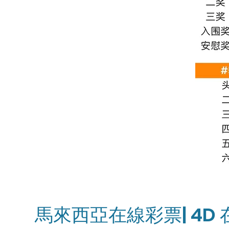
馬來西亞在線彩票| 4D 在線