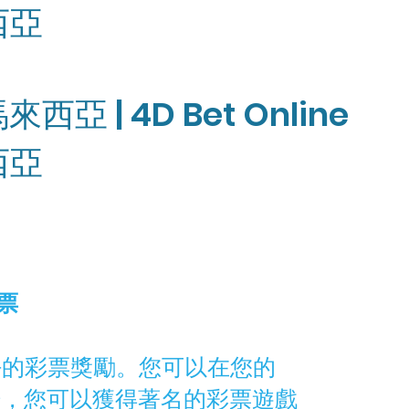
西亞
 | 4D Bet Online
西亞
彩票
最好的彩票獎勵。您可以在您的
 賭場，您可以獲得著名的彩票遊戲