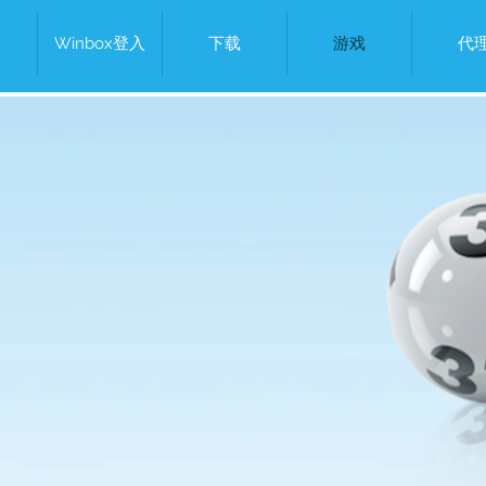
Winbox登入
下载
游戏
代